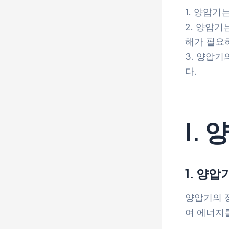
1. 양압기
2. 양압
해가 필요
3. 양압
다.
I.
1. 양압
양압기의 
여 에너지