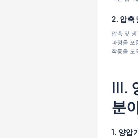
2. 압축
압축 및 
과정을 포
작동을 도
II
분
1. 양