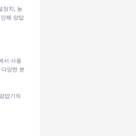
장치, 농
 인해 양압
업에서 사용
 다양한 분
 양압기의