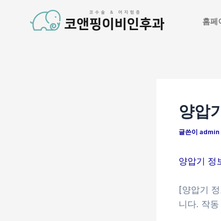
콘
포
텐
스
홈페
츠
트
로
탐
건
색
너
뛰
양압기
기
글쓴이
admin
양압기 정
[양압기 
니다. 작